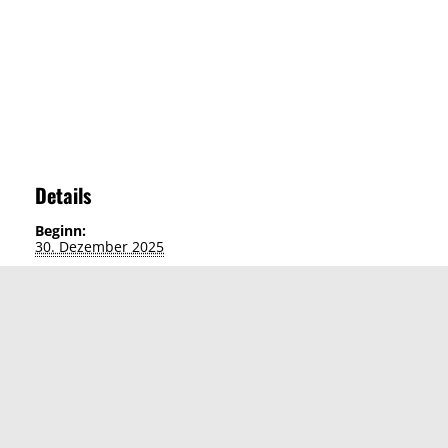
Details
Beginn:
30. Dezember 2025
Ende:
2. Januar 2026
Veran­stal­tungs­ka­te­gorie:
Winter- & Silves­ter­reisen
Reise ausdru­cken